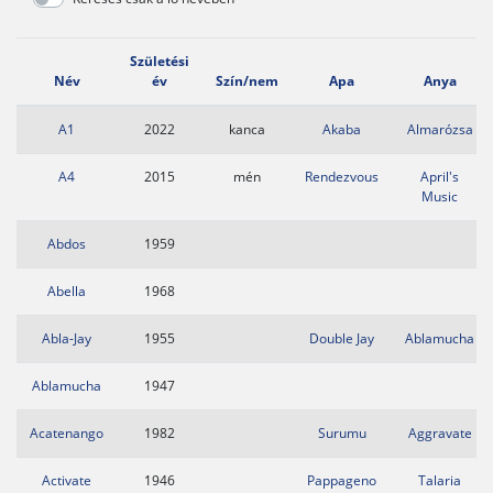
Születési
Név
év
Szín/nem
Apa
Anya
A1
2022
kanca
Akaba
Almarózsa
A4
2015
mén
Rendezvous
April's
Music
Abdos
1959
Abella
1968
Abla-Jay
1955
Double Jay
Ablamucha
Ablamucha
1947
Acatenango
1982
Surumu
Aggravate
Activate
1946
Pappageno
Talaria