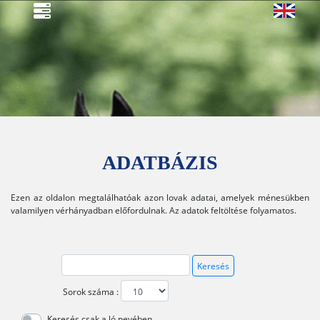
ADATBÁZIS
Ezen az oldalon megtalálhatóak azon lovak adatai, amelyek ménesükben
valamilyen vérhányadban előfordulnak. Az adatok feltöltése folyamatos.
Keresés
Sorok száma
:
Keresés csak a ló nevében