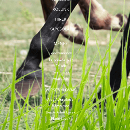
RÓLUNK
HÍREK
KAPCSOLAT
MÉNES
Fedezőmének
Tenyészkancák
Csikók
Yearlingek
Adatbázis
VERSENYLOVAK
Alag / Dunakeszi
Bácsalmás
Bérbe Adott Lovak
Eladó Lovak