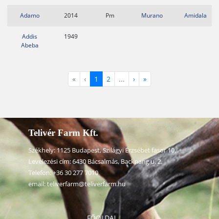
Adamo
2014
Pm
Murano
Amidala
Addis
1949
Abeba
«
‹
1
2
...
›
»
Telivér Farm Kft.
Székhely: 1125 Budapest, Szilágyi Erzsébet fasor 10.
Levelezési cím: 6430 Bácsalmás, Backnang u. 2.
Telefon:
+36 30 277 7010
email:
teliverfarm@teliverfarm.hu
FŐOLDAL