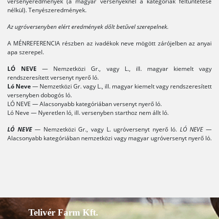
versenyeredmények (a magyar versenyeknél a kategóriák feltűntetése
nélkül). Tenyészeredmények.
Az ugróversenyben elért eredmények dőlt betűvel szerepelnek.
A MÉNREFERENCIA részben az ivadékok neve mögött zárójelben az anyai
apa szerepel.
LÓ NEVE
— Nemzetközi Gr., vagy L., ill. magyar kiemelt vagy
rendszeresített versenyt nyerő ló.
Ló Neve
— Nemzetközi Gr. vagy L., ill. magyar kiemelt vagy rendszeresített
versenyben dobogós ló.
LÓ NEVE — Alacsonyabb kategóriában versenyt nyerő ló.
Ló Neve — Nyeretlen ló, ill. versenyben starthoz nem állt ló.
LÓ NEVE
— Nemzetközi Gr., vagy L. ugróversenyt nyerő ló.
LÓ NEVE
—
Alacsonyabb kategóriában nemzetközi vagy magyar ugróversenyt nyerő ló.
Telivér Farm Kft.