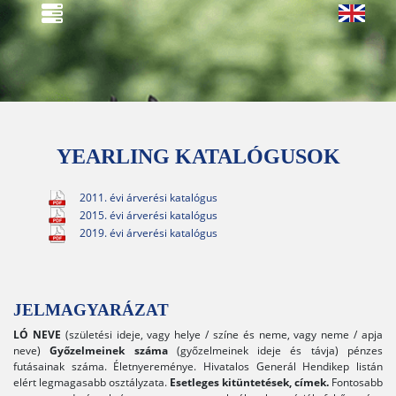
YEARLING KATALÓGUSOK
2011. évi árverési katalógus
2015. évi árverési katalógus
2019. évi árverési katalógus
JELMAGYARÁZAT
LÓ NEVE
(születési ideje, vagy helye / színe és neme, vagy neme / apja
neve)
Győzelmeinek száma
(győzelmeinek ideje és távja) pénzes
futásainak száma. Életnyereménye. Hivatalos Generál Hendikep listán
elért legmagasabb osztályzata.
Esetleges kitüntetések, címek.
Fontosabb