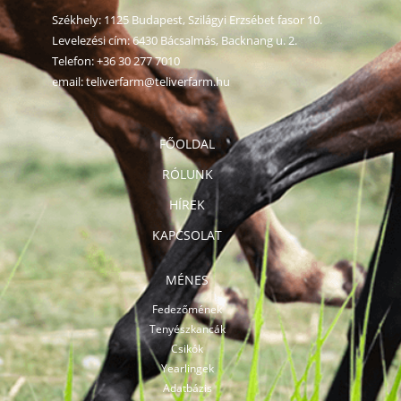
Székhely: 1125 Budapest, Szilágyi Erzsébet fasor 10.
Levelezési cím: 6430 Bácsalmás, Backnang u. 2.
Telefon:
+36 30 277 7010
email:
teliverfarm@teliverfarm.hu
FŐOLDAL
RÓLUNK
HÍREK
KAPCSOLAT
MÉNES
Fedezőmének
Tenyészkancák
Csikók
Yearlingek
Adatbázis