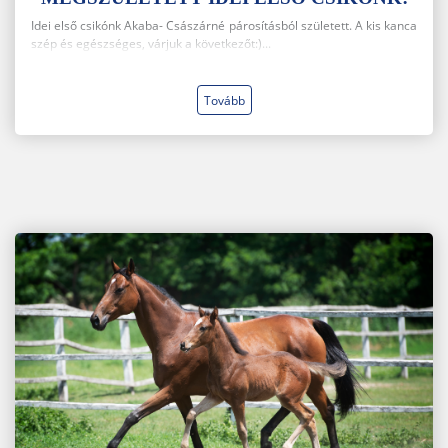
Idei első csikónk Akaba- Császárné párosításból született. A kis kanca
szép és egészséges, várjuk a következőt:)...
Tovább