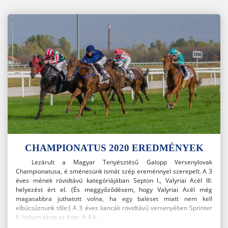
CHAMPIONATUS 2020 EREDMÉNYEK
Lezárult a Magyar Tenyésztésű Galopp Versenylovak
Championatusa, é sménesünk ismát szép ereménnyel szerepelt. A 3
éves mének rövidtávú kategóriájában Septon I., Valyriai Acél III.
helyezést ért el. (És meggyőződésem, hogy Valyriai Acél még
magasabbra juthatott volna, ha egy baleset miatt nem kell
elbúcsúznunk tőle:( A 3 éves kancák rövidtávú versenyében Sprinter
II. helyen zárta az évet. A 4 é...