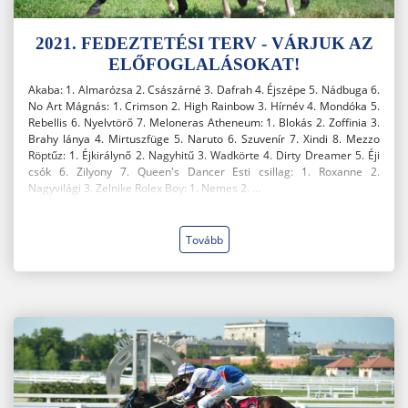
2021. FEDEZTETÉSI TERV - VÁRJUK AZ
ELŐFOGLALÁSOKAT!
Akaba: 1. Almarózsa 2. Császárné 3. Dafrah 4. Éjszépe 5. Nádbuga 6.
No Art Mágnás: 1. Crimson 2. High Rainbow 3. Hírnév 4. Mondóka 5.
Rebellis 6. Nyelvtörő 7. Meloneras Atheneum: 1. Blokás 2. Zoffinia 3.
Brahy lánya 4. Mirtuszfüge 5. Naruto 6. Szuvenír 7. Xindi 8. Mezzo
Röptűz: 1. Éjkirálynő 2. Nagyhitű 3. Wadkörte 4. Dirty Dreamer 5. Éji
csók 6. Zilyony 7. Queen's Dancer Esti csillag: 1. Roxanne 2.
Nagyvilági 3. Zelnike Rolex Boy: 1. Nemes 2. ...
Tovább