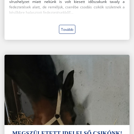
vírushelyzet miatt nekünk is volt kiesett időszakunk tavaly a
fedeztetések alatt, de reméljük, cserébe csodás csikók születnek a
későbbre halasztott fedeztetésekből!...
Tovább
MEGSZÜLETETT IDEI ELSŐ CSIKÓNK!