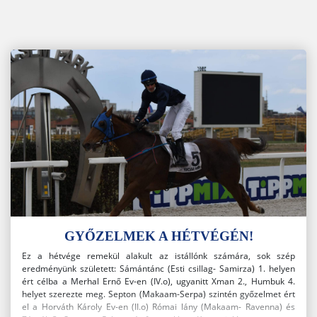
GYŐZELMEK A HÉTVÉGÉN!
Ez a hétvége remekül alakult az istállónk számára, sok szép
eredményünk született: Sámántánc (Esti csillag- Samirza) 1. helyen
ért célba a Merhal Ernő Ev-en (IV.o), ugyanitt Xman 2., Humbuk 4.
helyet szerezte meg. Septon (Makaam-Serpa) szintén győzelmet ért
el a Horváth Károly Ev-en (II.o) Római lány (Makaam- Ravenna) és