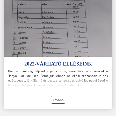
2022-VÁRHATÓ ELLÉSEINK
Bár nem mindig teljesül a papírforma, azért többnyire kivárják a
“lányok” az idejüket. Reméljük, ebben az ellési szezonban is sok
egészséges, jó küllemű és persze tehetséges csikó lát napvilágot! A
friss napi fotókért kövessétek a facebook oldalunkat!...
Tovább