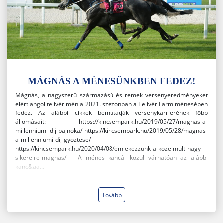
MÁGNÁS A MÉNESÜNKBEN FEDEZ!
Mágnás, a nagyszerű származású és remek versenyeredményeket
elért angol telivér mén a 2021. szezonban a Telivér Farm ménesében
fedez. Az alábbi cikkek bemutatják versenykarrierének főbb
állomásait: https://kincsempark.hu/2019/05/27/magnas-a-
millenniumi-dij-bajnoka/ https://kincsempark.hu/2019/05/28/magnas-
a-millenniumi-dij-gyoztese/
https://kincsempark.hu/2020/04/08/emlekezzunk-a-kozelmult-nagy-
sikereire-magnas/ A ménes kancái közül várhatóan az alábbi
kanc&aa...
Tovább