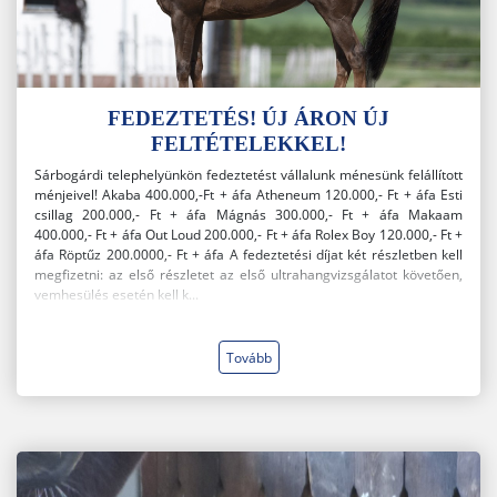
FEDEZTETÉS! ÚJ ÁRON ÚJ
FELTÉTELEKKEL!
Sárbogárdi telephelyünkön fedeztetést vállalunk ménesünk felállított
ménjeivel! Akaba 400.000,-Ft + áfa Atheneum 120.000,- Ft + áfa Esti
csillag 200.000,- Ft + áfa Mágnás 300.000,- Ft + áfa Makaam
400.000,- Ft + áfa Out Loud 200.000,- Ft + áfa Rolex Boy 120.000,- Ft +
áfa Röptűz 200.0000,- Ft + áfa A fedeztetési díjat két részletben kell
megfizetni: az első részletet az első ultrahangvizsgálatot követően,
vemhesülés esetén kell k...
Tovább