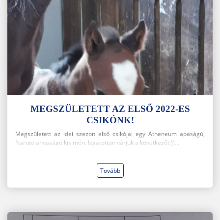
MEGSZÜLETETT AZ ELSŐ 2022-ES
CSIKÓNK!
Megszületett az idei szezon első csikója: egy Atheneum apaságú,
Naruto anyaságú kis mén. Izgatottan várjuk a következőt:))...
Tovább