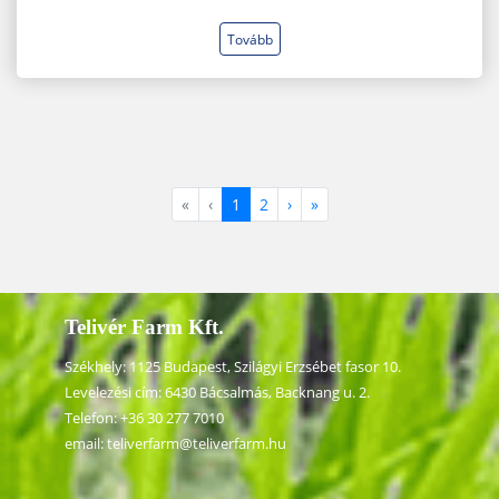
Tovább
«
‹
1
2
›
»
Telivér Farm Kft.
Székhely: 1125 Budapest, Szilágyi Erzsébet fasor 10.
Levelezési cím: 6430 Bácsalmás, Backnang u. 2.
Telefon:
+36 30 277 7010
email:
teliverfarm@teliverfarm.hu