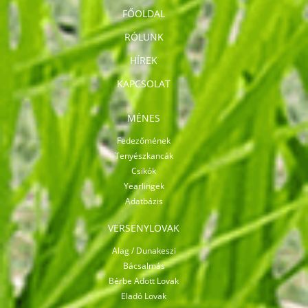
FŐOLDAL
RÓLUNK
HÍREK
KAPCSOLAT
MÉNES
Fedezőmének
Tenyészkancák
Csikók
Yearlingek
Adatbázis
VERSENYLOVAK
Alag / Dunakeszi
Bácsalmás
Bérbe Adott Lovak
Eladó Lovak