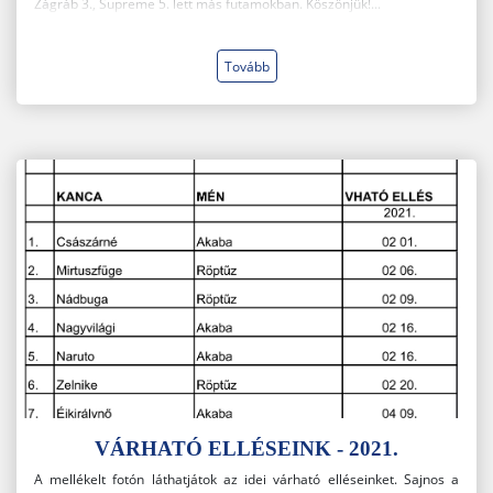
Zágráb 3., Supreme 5. lett más futamokban. Köszönjük!...
Tovább
VÁRHATÓ ELLÉSEINK - 2021.
A mellékelt fotón láthatjátok az idei várható elléseinket. Sajnos a