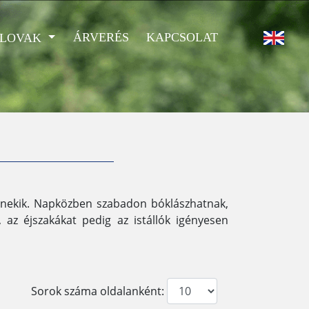
ÁRVERÉS
KAPCSOLAT
 LOVAK
k nekik. Napközben szabadon bóklászhatnak,
 az éjszakákat pedig az istállók igényesen
Sorok száma
oldalanként
: