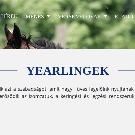
HÍREK
MÉNES
VERSENYLOVAK
ELADÓ
YEARLINGEK
ik azt a szabadságot, amit nagy, füves legelőink nyújtana
erősödik az izomzatuk, a keringési és légzési rendszerük,