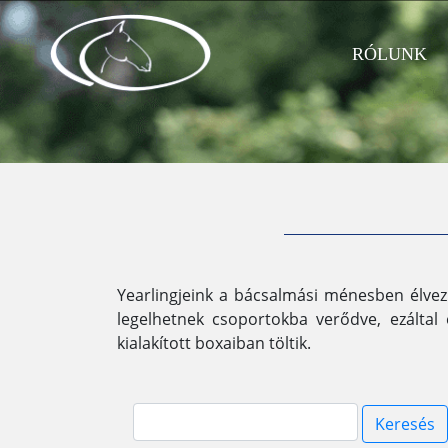
RÓLUNK
Yearlingjeink a bácsalmási ménesben élvez
legelhetnek csoportokba verődve, ezáltal 
kialakított boxaiban töltik.
Keresés