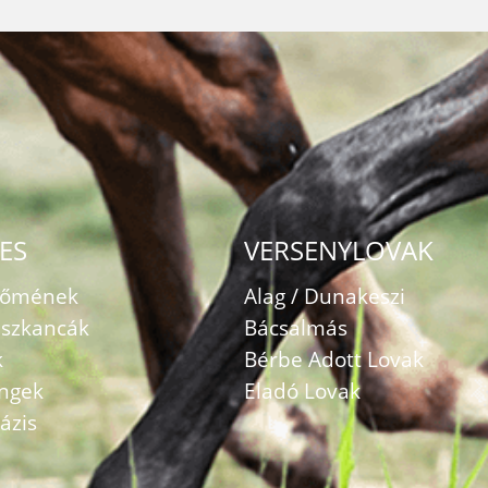
ES
VERSENYLOVAK
zőmének
Alag / Dunakeszi
szkancák
Bácsalmás
k
Bérbe Adott Lovak
ingek
Eladó Lovak
ázis