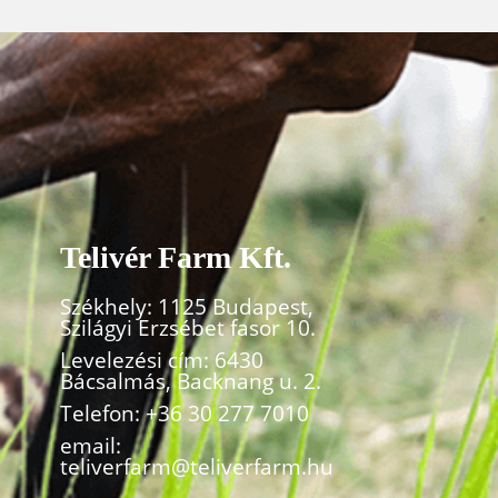
Telivér Farm Kft.
Székhely: 1125 Budapest,
Szilágyi Erzsébet fasor 10.
Levelezési cím: 6430
Bácsalmás, Backnang u. 2.
Telefon:
+36 30 277 7010
email:
teliverfarm@teliverfarm.hu