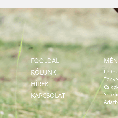
FŐOLDAL
MÉN
RÓLUNK
Fede
Tenyé
HÍREK
Csikó
KAPCSOLAT
Yearl
Adatb