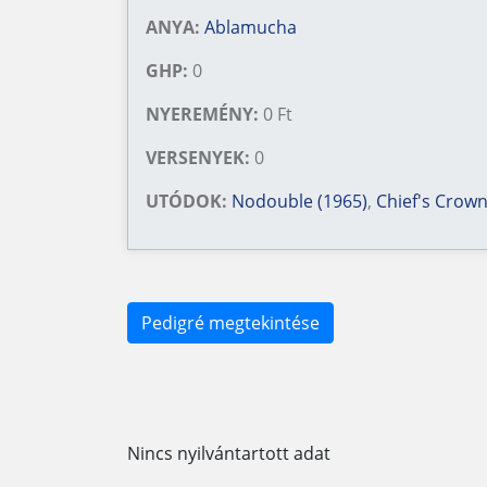
ANYA:
Ablamucha
GHP:
0
NYEREMÉNY:
0 Ft
VERSENYEK:
0
UTÓDOK:
Nodouble (1965)
,
Chief's Crown
Pedigré megtekintése
Nincs nyilvántartott adat