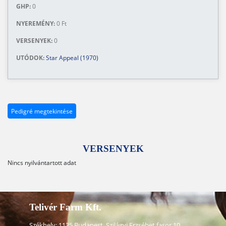
GHP:
0
NYEREMÉNY:
0 Ft
VERSENYEK:
0
UTÓDOK:
Star Appeal (1970)
Pedigré megtekintése
VERSENYEK
Nincs nyilvántartott adat
Telivér Farm Kft.
Székhely: 1125 Budapest, Szilágyi Erzsébet fasor 10.