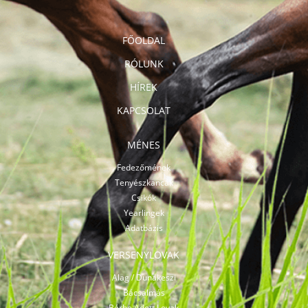
FŐOLDAL
RÓLUNK
HÍREK
KAPCSOLAT
MÉNES
Fedezőmének
Tenyészkancák
Csikók
Yearlingek
Adatbázis
VERSENYLOVAK
Alag / Dunakeszi
Bácsalmás
Bérbe Adott Lovak