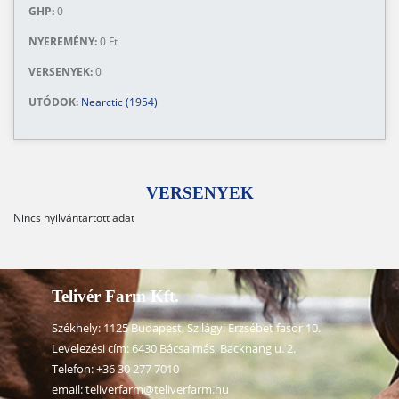
GHP:
0
NYEREMÉNY:
0 Ft
VERSENYEK:
0
UTÓDOK:
Nearctic (1954)
VERSENYEK
Nincs nyilvántartott adat
Telivér Farm Kft.
Székhely: 1125 Budapest, Szilágyi Erzsébet fasor 10.
Levelezési cím: 6430 Bácsalmás, Backnang u. 2.
Telefon:
+36 30 277 7010
email:
teliverfarm@teliverfarm.hu