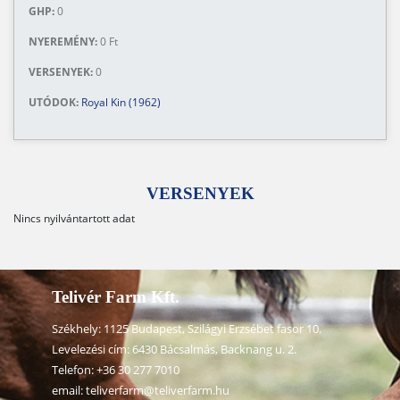
GHP:
0
NYEREMÉNY:
0 Ft
VERSENYEK:
0
UTÓDOK:
Royal Kin (1962)
VERSENYEK
Nincs nyilvántartott adat
Telivér Farm Kft.
Székhely: 1125 Budapest, Szilágyi Erzsébet fasor 10.
Levelezési cím: 6430 Bácsalmás, Backnang u. 2.
Telefon:
+36 30 277 7010
email:
teliverfarm@teliverfarm.hu