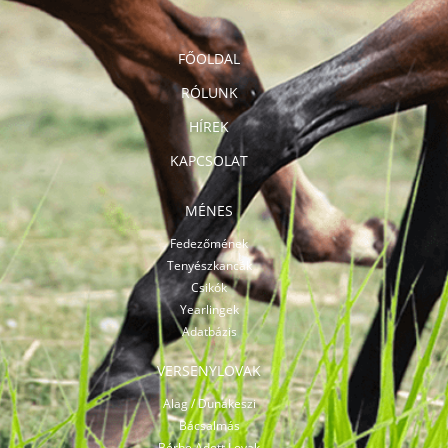
FŐOLDAL
RÓLUNK
HÍREK
KAPCSOLAT
MÉNES
Fedezőmének
Tenyészkancák
Csikók
Yearlingek
Adatbázis
VERSENYLOVAK
Alag / Dunakeszi
Bácsalmás
Bérbe Adott Lovak