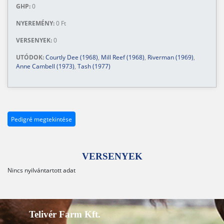
GHP:
0
NYEREMÉNY:
0 Ft
VERSENYEK:
0
UTÓDOK:
Courtly Dee (1968)
,
Mill Reef (1968)
,
Riverman (1969)
,
Anne Cambell (1973)
,
Tash (1977)
Pedigré megtekintése
VERSENYEK
Nincs nyilvántartott adat
Telivér Farm Kft.