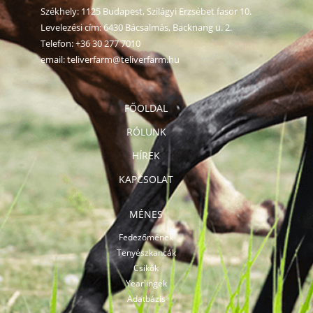
Székhely: 1125 Budapest, Szilágyi Erzsébet fasor 10.
Levelezési cím: 6430 Bácsalmás, Backnang u. 2.
Telefon:
+36 30 277 7010
email:
teliverfarm@teliverfarm.hu
FŐOLDAL
RÓLUNK
HÍREK
KAPCSOLAT
MÉNES
Fedezőmének
Tenyészkancák
Csikók
Yearlingek
Adatbázis