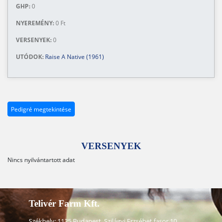
GHP:
0
NYEREMÉNY:
0 Ft
VERSENYEK:
0
UTÓDOK:
Raise A Native (1961)
Pedigré megtekintése
VERSENYEK
Nincs nyilvántartott adat
Telivér Farm Kft.
Székhely: 1125 Budapest, Szilágyi Erzsébet fasor 10.