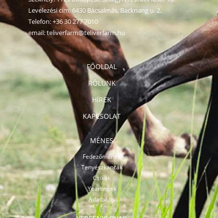
Levelezési cím: 6430 Bácsalmás, Backnang u. 2.
Telefon:
+36 30 277 7010
email:
teliverfarm@teliverfarm.hu
FŐOLDAL
RÓLUNK
HÍREK
KAPCSOLAT
MÉNES
Fedezőmének
Tenyészkancák
Csikók
Yearlingek
Adatbázis