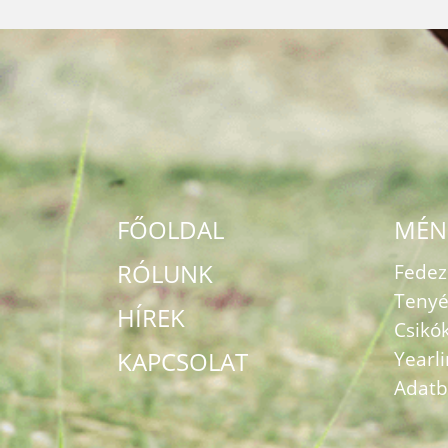
FŐOLDAL
MÉN
RÓLUNK
Fede
Tenyé
HÍREK
Csikó
KAPCSOLAT
Yearl
Adatb