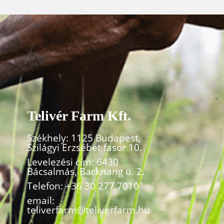
Telivér Farm Kft.
Székhely: 1125 Budapest,
Szilágyi Erzsébet fasor 10.
Levelezési cím: 6430
Bácsalmás, Backnang u. 2.
Telefon:
+36 30 277 7010
email:
teliverfarm@teliverfarm.hu