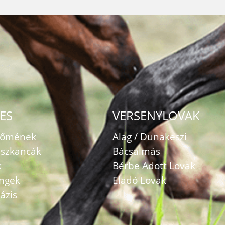
ES
VERSENYLOVAK
zőmének
Alag / Dunakeszi
szkancák
Bácsalmás
k
Bérbe Adott Lovak
ingek
Eladó Lovak
ázis