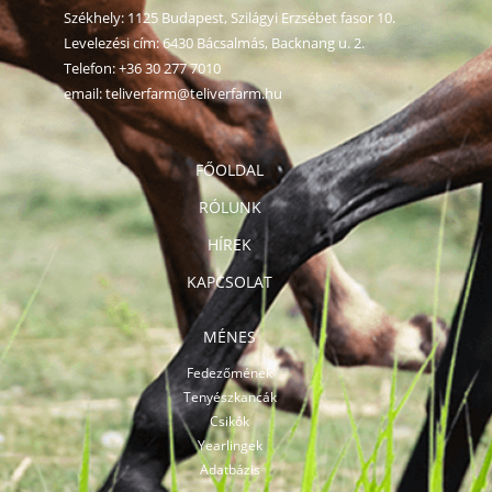
Székhely: 1125 Budapest, Szilágyi Erzsébet fasor 10.
Levelezési cím: 6430 Bácsalmás, Backnang u. 2.
Telefon:
+36 30 277 7010
email:
teliverfarm@teliverfarm.hu
FŐOLDAL
RÓLUNK
HÍREK
KAPCSOLAT
MÉNES
Fedezőmének
Tenyészkancák
Csikók
Yearlingek
Adatbázis