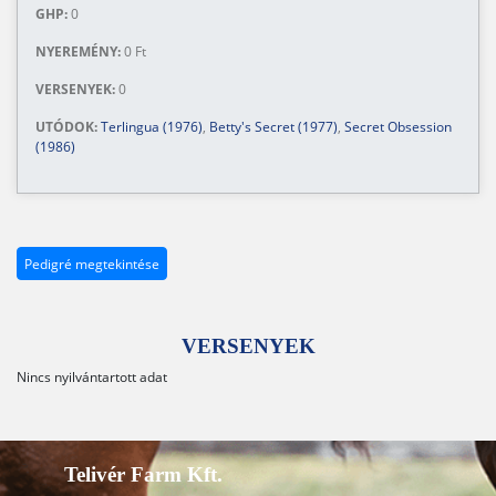
GHP:
0
NYEREMÉNY:
0 Ft
VERSENYEK:
0
UTÓDOK:
Terlingua (1976)
,
Betty's Secret (1977)
,
Secret Obsession
(1986)
Pedigré megtekintése
VERSENYEK
Nincs nyilvántartott adat
Telivér Farm Kft.