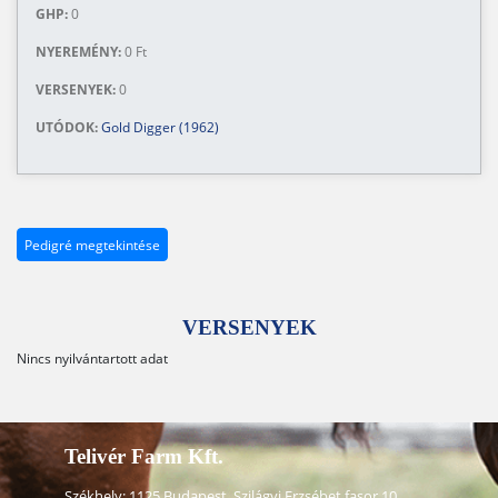
GHP:
0
NYEREMÉNY:
0 Ft
VERSENYEK:
0
UTÓDOK:
Gold Digger (1962)
Pedigré megtekintése
VERSENYEK
Nincs nyilvántartott adat
Telivér Farm Kft.
Székhely: 1125 Budapest, Szilágyi Erzsébet fasor 10.