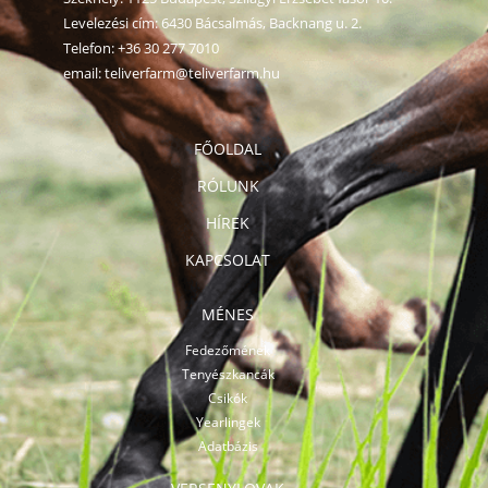
Levelezési cím: 6430 Bácsalmás, Backnang u. 2.
Telefon:
+36 30 277 7010
email:
teliverfarm@teliverfarm.hu
FŐOLDAL
RÓLUNK
HÍREK
KAPCSOLAT
MÉNES
Fedezőmének
Tenyészkancák
Csikók
Yearlingek
Adatbázis