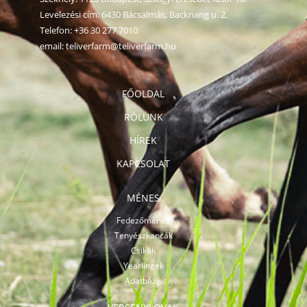
Levelezési cím: 6430 Bácsalmás, Backnang u. 2.
Telefon:
+36 30 277 7010
email:
teliverfarm@teliverfarm.hu
FŐOLDAL
RÓLUNK
HÍREK
KAPCSOLAT
MÉNES
Fedezőmének
Tenyészkancák
Csikók
Yearlingek
Adatbázis