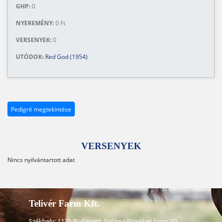
GHP:
0
NYEREMÉNY:
0 Ft
VERSENYEK:
0
UTÓDOK:
Red God (1954)
Pedigré megtekintése
VERSENYEK
Nincs nyilvántartott adat
Telivér Farm Kft.
Székhely: 1125 Budapest, Szilágyi Erzsébet fasor 10.