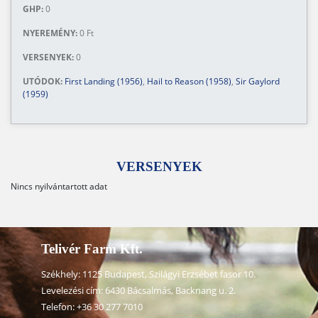
GHP:
0
NYEREMÉNY:
0 Ft
VERSENYEK:
0
UTÓDOK:
First Landing (1956)
,
Hail to Reason (1958)
,
Sir Gaylord
(1959)
VERSENYEK
Nincs nyilvántartott adat
Telivér Farm Kft.
Székhely: 1125 Budapest, Szilágyi Erzsébet fasor 10.
Levelezési cím: 6430 Bácsalmás, Backnang u. 2.
Telefon:
+36 30 277 7010