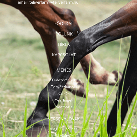
email:
teliverfarm@teliverfarm.hu
FŐOLDAL
RÓLUNK
HÍREK
KAPCSOLAT
MÉNES
Fedezőmének
Tenyészkancák
Csikók
Yearlingek
Adatbázis
VERSENYLOVAK
Alag / Dunakeszi
Bácsalmás