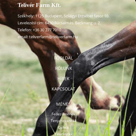
Telivér Farm Kft.
Székhely: 1125 Budapest, Szilágyi Erzsébet fasor 10.
Levelezési cím: 6430 Bácsalmás, Backnang u. 2.
Telefon:
+36 30 277 7010
email:
teliverfarm@teliverfarm.hu
FŐOLDAL
RÓLUNK
HÍREK
KAPCSOLAT
MÉNES
Fedezőmének
Tenyészkancák
Csikók
Yearlingek