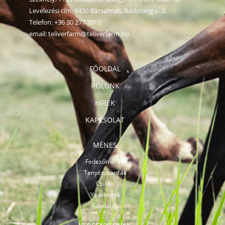
Levelezési cím: 6430 Bácsalmás, Backnang u. 2.
Telefon:
+36 30 277 7010
email:
teliverfarm@teliverfarm.hu
FŐOLDAL
RÓLUNK
HÍREK
KAPCSOLAT
MÉNES
Fedezőmének
Tenyészkancák
Csikók
Yearlingek
Adatbázis