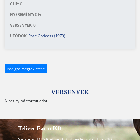
GHP:
0
NYEREMÉNY:
0 Ft
VERSENYEK:
0
UTÓDOK:
Rose Goddess (1979)
Pedigré megtekintése
VERSENYEK
Nincs nyilvántartott adat
Telivér Farm Kft.
Székhely: 1125 Budapest, Szilágyi Erzsébet fasor 10.