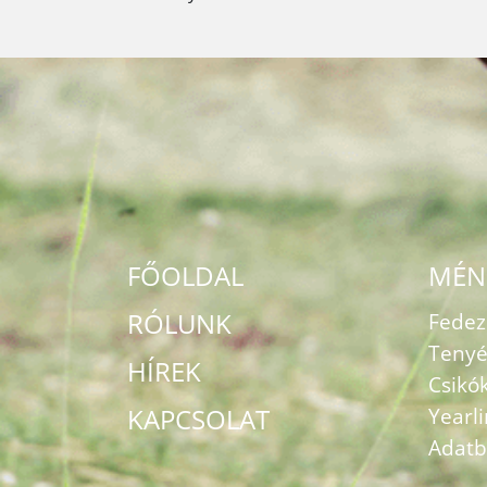
FŐOLDAL
MÉN
RÓLUNK
Fede
Tenyé
HÍREK
Csikó
KAPCSOLAT
Yearl
Adatb