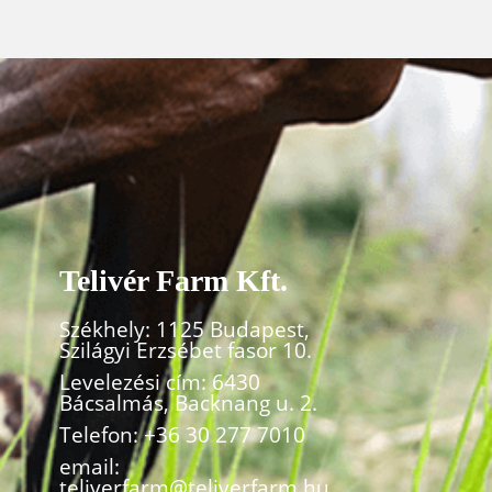
Telivér Farm Kft.
Székhely: 1125 Budapest,
Szilágyi Erzsébet fasor 10.
Levelezési cím: 6430
Bácsalmás, Backnang u. 2.
Telefon:
+36 30 277 7010
email:
teliverfarm@teliverfarm.hu