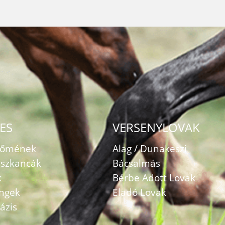
ES
VERSENYLOVAK
zőmének
Alag / Dunakeszi
szkancák
Bácsalmás
k
Bérbe Adott Lovak
ingek
Eladó Lovak
ázis