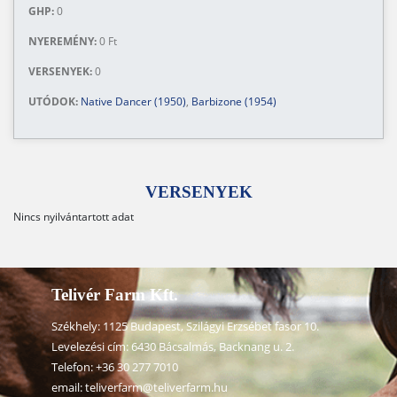
GHP:
0
NYEREMÉNY:
0 Ft
VERSENYEK:
0
UTÓDOK:
Native Dancer (1950)
,
Barbizone (1954)
VERSENYEK
Nincs nyilvántartott adat
Telivér Farm Kft.
Székhely: 1125 Budapest, Szilágyi Erzsébet fasor 10.
Levelezési cím: 6430 Bácsalmás, Backnang u. 2.
Telefon:
+36 30 277 7010
email:
teliverfarm@teliverfarm.hu