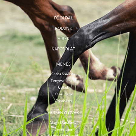
FŐOLDAL
RÓLUNK
HÍREK
KAPCSOLAT
MÉNES
Fedezőmének
Tenyészkancák
Csikók
Yearlingek
Adatbázis
VERSENYLOVAK
Alag / Dunakeszi
Bácsalmás
Bérbe Adott Lovak