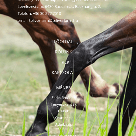
Levelezési cím: 6430 Bácsalmás, Backnang u. 2.
Telefon:
+36 30 277 7010
email:
teliverfarm@teliverfarm.hu
FŐOLDAL
RÓLUNK
HÍREK
KAPCSOLAT
MÉNES
Fedezőmének
Tenyészkancák
Csikók
Yearlingek
Adatbázis