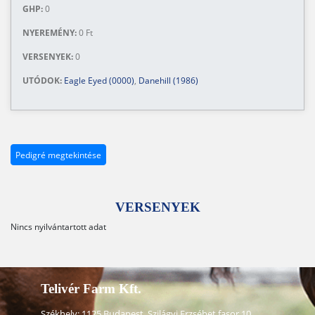
GHP:
0
NYEREMÉNY:
0 Ft
VERSENYEK:
0
UTÓDOK:
Eagle Eyed (0000)
,
Danehill (1986)
Pedigré megtekintése
VERSENYEK
Nincs nyilvántartott adat
Telivér Farm Kft.
Székhely: 1125 Budapest, Szilágyi Erzsébet fasor 10.