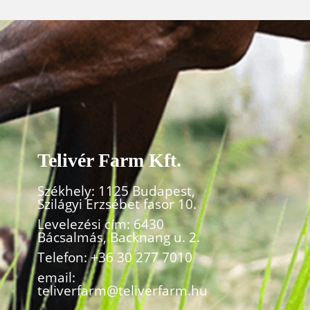
Telivér Farm Kft.
Székhely: 1125 Budapest,
Szilágyi Erzsébet fasor 10.
Levelezési cím: 6430
Bácsalmás, Backnang u. 2.
Telefon:
+36 30 277 7010
email:
teliverfarm@teliverfarm.hu