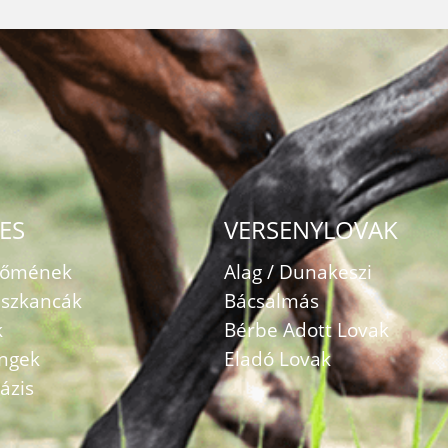
ES
VERSENYLOVAK
zőmének
Alag / Dunakeszi
szkancák
Bácsalmás
k
Bérbe Adott Lovak
ingek
Eladó Lovak
ázis