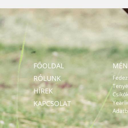
FŐOLDAL
MÉN
RÓLUNK
Fede
Tenyé
HÍREK
Csikó
KAPCSOLAT
Yearl
Adatb