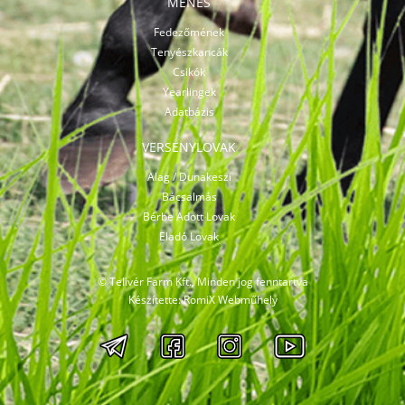
MÉNES
Fedezőmének
Tenyészkancák
Csikók
Yearlingek
Adatbázis
VERSENYLOVAK
Alag / Dunakeszi
Bácsalmás
Bérbe Adott Lovak
Eladó Lovak
© Telivér Farm Kft., Minden jog fenntartva
Készítette:
RomiX Webműhely