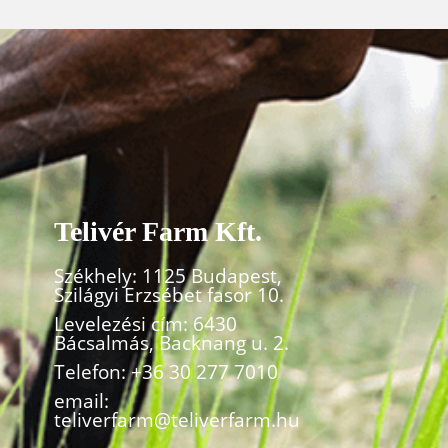
Telivér Farm Kft.
Székhely: 1125 Budapest,
Szilágyi Erzsébet fasor 10.
Levelezési cím: 6430
Bácsalmás, Backnang u. 2.
Telefon:
+36 30 277 7010
email:
teliverfarm@teliverfarm.hu