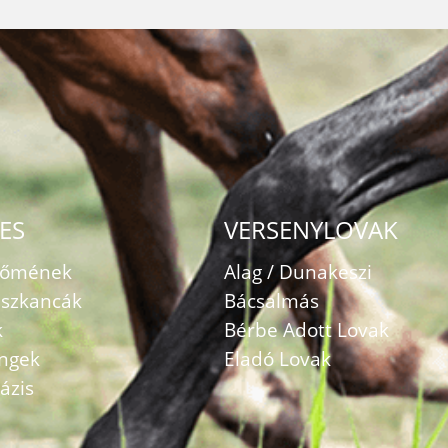
ES
VERSENYLOVAK
zőmének
Alag / Dunakeszi
szkancák
Bácsalmás
k
Bérbe Adott Lovak
ingek
Eladó Lovak
ázis