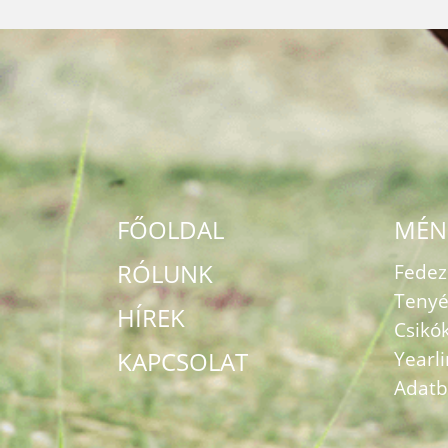
FŐOLDAL
MÉN
RÓLUNK
Fede
Tenyé
HÍREK
Csikó
KAPCSOLAT
Yearl
Adatb