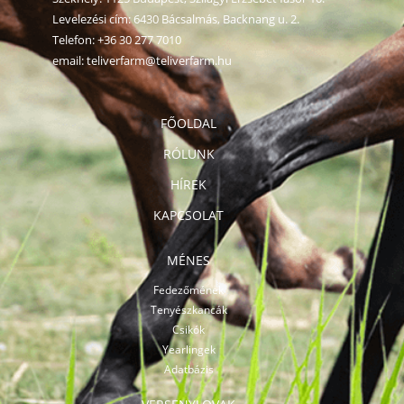
Levelezési cím: 6430 Bácsalmás, Backnang u. 2.
Telefon:
+36 30 277 7010
email:
teliverfarm@teliverfarm.hu
FŐOLDAL
RÓLUNK
HÍREK
KAPCSOLAT
MÉNES
Fedezőmének
Tenyészkancák
Csikók
Yearlingek
Adatbázis