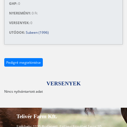
GHP:
0
NYEREMÉNY:
0 Ft
VERSENYEK:
0
UTÓDOK:
Subeen (1996)
Pedigré megtekintése
VERSENYEK
Nincs nyilvántartott adat
Telivér Farm Kft.
Székhely: 1125 Budapest, Szilágyi Erzsébet fasor 10.