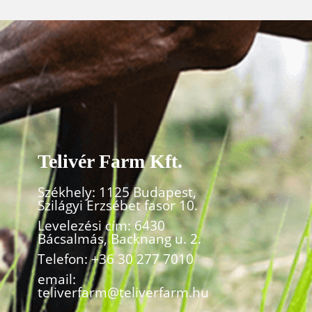
Telivér Farm Kft.
Székhely: 1125 Budapest,
Szilágyi Erzsébet fasor 10.
Levelezési cím: 6430
Bácsalmás, Backnang u. 2.
Telefon:
+36 30 277 7010
email:
teliverfarm@teliverfarm.hu