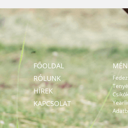
FŐOLDAL
MÉN
RÓLUNK
Fede
Tenyé
HÍREK
Csikó
KAPCSOLAT
Yearl
Adatb