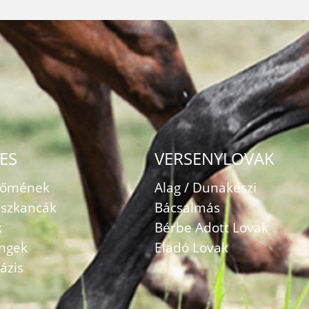
ES
VERSENYLOVAK
zőmének
Alag / Dunakeszi
szkancák
Bácsalmás
k
Bérbe Adott Lovak
ingek
Eladó Lovak
ázis